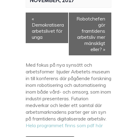
NOVEMBER, 2017
«
Robotchefen
Demokratisera
gör
arbetslivet för
framtidens
unga
arbetsliv mer
mänskligt
eller?
»
Med fokus på nya synsätt och
arbetsformer bjuder Arbetets museum
in till konferens där pågående forskning
inom robotisering och automatisering
inom både vård- och omsorg, som inom
industri presenteras. Futurion
medverkar och leder ett samtal där
arbetsmarknadens parter ger sin syn
på framtidens digitaliserade arbetsliv.
Hela programmet finns som pdf här