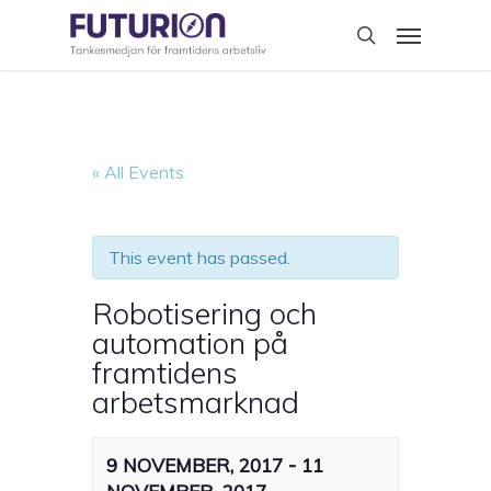
Skip
Menu
to
search
main
content
« All Events
This event has passed.
Robotisering och
automation på
framtidens
arbetsmarknad
-
9 NOVEMBER, 2017
11