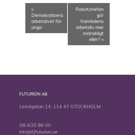
«
Robotchefen
Demokratisera
gör
arbetslivet för
framtidens
unga
arbetsliv mer
mänskligt
eller?
»
FUTURION AB
Linnégatan 14, 114 47 STOCKHOLM
08-635 86 00
info[at]futurion.se