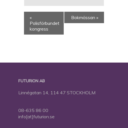
«
Bokmässan
»
Polisförbundet
kongress
FUTURION AB
Linnégatan 14, 114 47 STOCKHOLM
08-635 86 00
info[at]futurion.se