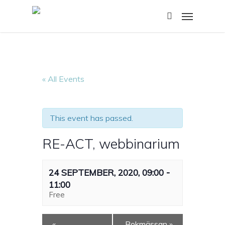
Skip
Menu
to
search
main
content
« All Events
This event has passed.
RE-ACT, webbinarium
-
24 SEPTEMBER, 2020, 09:00
11:00
Free
«
Bokmässan
»