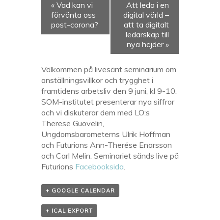
«
Vad kan vi
Att leda i en
förvänta oss
digital värld –
post-corona?
att ta digitalt
ledarskap till
nya höjder
»
Välkommen på livesänt seminarium om
anställningsvillkor och trygghet i
framtidens arbetsliv den 9 juni, kl 9-10.
SOM-institutet presenterar nya siffror
och vi diskuterar dem med LO:s
Therese Guovelin,
Ungdomsbarometerns Ulrik Hoffman
och Futurions Ann-Therése Enarsson
och Carl Melin. Seminariet sänds live på
Futurions
Facebooksida
.
+ GOOGLE CALENDAR
+ ICAL EXPORT