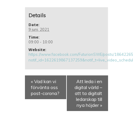
Details
Date:
9 juni, 2021
Time:
09:00 - 10:00
Website:
https://www.facebook.com/FuturionSWE/posts/1864226
notif_id=1622619867137259&notif_t=live_video_schedul
«
Vad kan vi
Att leda i en
förvänta oss
digital värld –
post-corona?
att ta digitalt
ledarskap till
nya höjder
»