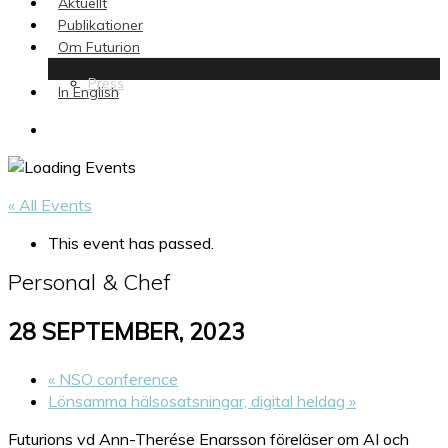
Aktuellt
Publikationer
Om Futurion
Press
In English
search
« All Events
This event has passed.
Personal & Chef
28 SEPTEMBER, 2023
«
NSO conference
Lönsamma hälsosatsningar, digital heldag
»
Futurions vd Ann-Therése Enarsson föreläser om AI och