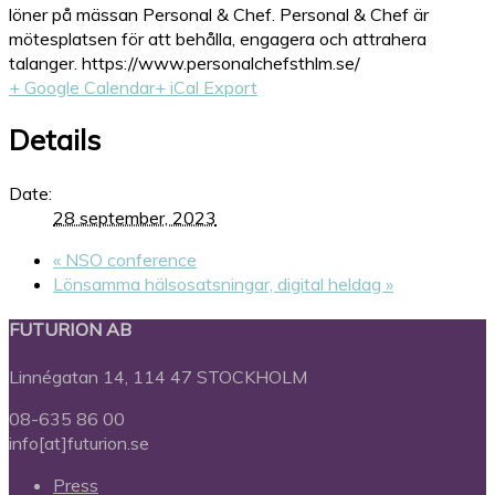
löner på mässan Personal & Chef. Personal & Chef är
mötesplatsen för att behålla, engagera och attrahera
talanger. https://www.personalchefsthlm.se/
+ Google Calendar
+ iCal Export
Details
Date:
28 september, 2023
«
NSO conference
Lönsamma hälsosatsningar, digital heldag
»
FUTURION AB
Linnégatan 14, 114 47 STOCKHOLM
08-635 86 00
info[at]futurion.se
Press