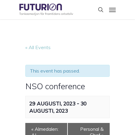
Skip
Menu
to
search
main
content
« All Events
This event has passed.
NSO conference
-
29 AUGUSTI, 2023
30
AUGUSTI, 2023
«
Almedalen:
Personal &