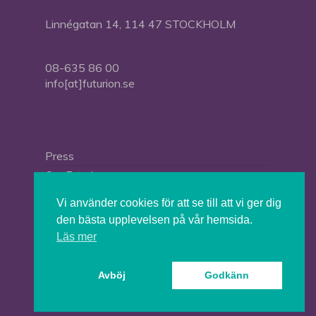
Linnégatan 14, 114 47 STOCKHOLM
08-635 86 00
info[at]futurion.se
Press
Om Futurion
Futurion in English
Vi använder cookies för att se till att vi ger dig
den bästa upplevelsen på vår hemsida.
Läs mer
© 2026 Tankesmedjan Futurion.
Avböj
Godkänn
twitter
facebook
linkedin
instagram
spotify