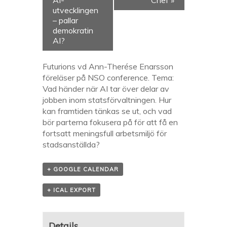
AI-
Chef
»
utvecklingen
– pallar
demokratin
AI?
Futurions vd Ann-Therése Enarsson
föreläser på NSO conference. Tema:
Vad händer när AI tar över delar av
jobben inom statsförvaltningen. Hur
kan framtiden tänkas se ut, och vad
bör parterna fokusera på för att få en
fortsatt meningsfull arbetsmiljö för
stadsanställda?
+ GOOGLE CALENDAR
+ ICAL EXPORT
Details