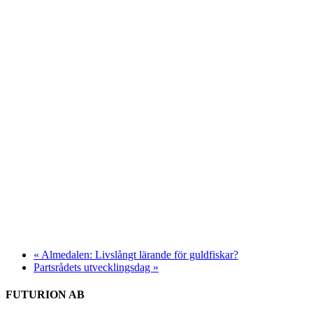
«
Almedalen: Livslångt lärande för guldfiskar?
Partsrådets utvecklingsdag
»
FUTURION AB