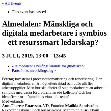
« All Events
This event has passed.
Almedalen: Mänskliga och
digitala medarbetare i symbios
– ett resurssmart ledarskap?
-
3 JULI, 2019, 13:00
13:45
«
Almedalen: Livslångt lärande för guldfiskar?
Partsrådets utvecklingsdag
»
Företag investerar i processautomatisering och robotisering. Den
digitala medarbetaren är högt eftertraktad och utför allt fler
arbetsuppgifter. Men hur ska chefer få sina medarbetare att arbeta i
symbios med dessa förprogrammerade kollegor? Och hur
identifierar man framtidens vinnande team?
Medverkande:
Ann-Therese Enarsson
, VD, Futurion
Matilda Sandström
,
Rekryteringskonsult och leg psykolog, Meritmind
Cissi Elwin
,