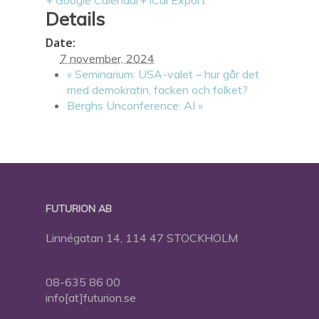
+ Google Calendar
+ iCal Export
Details
Date:
7 november, 2024
«
Seminarium: USA-valet – hur går det
med demokratin, facken och folket?
Berghs Unconference: AI
»
FUTURION AB
Linnégatan 14, 114 47 STOCKHOLM
08-635 86 00
info[at]futurion.se