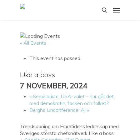
Skip
Menu
to
search
main
content
« All Events
This event has passed.
L!ke a boss
7 NOVEMBER, 2024
«
Seminarium: USA-valet – hur går det
med demokratin, facken och folket?
Berghs Unconference: AI
»
Trendspaning om Framtidens ledarskap med
Sveriges största chefsnätverk L!ke a boss.