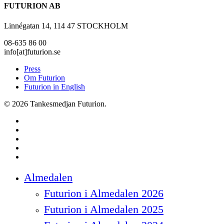
FUTURION AB
Linnégatan 14, 114 47 STOCKHOLM
08-635 86 00
info[at]futurion.se
Press
Om Futurion
Futurion in English
© 2026 Tankesmedjan Futurion.
twitter
facebook
linkedin
instagram
spotify
Close
Almedalen
Menu
Futurion i Almedalen 2026
Futurion i Almedalen 2025