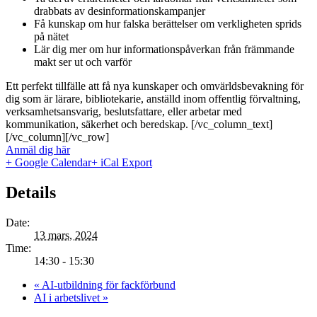
drabbats av desinformationskampanjer
Få kunskap om hur falska berättelser om verkligheten sprids
på nätet
Lär dig mer om hur informationspåverkan från främmande
makt ser ut och varför
Ett perfekt tillfälle att få nya kunskaper och omvärldsbevakning för
dig som är lärare, bibliotekarie, anställd inom offentlig förvaltning,
verksamhetsansvarig, beslutsfattare, eller arbetar med
kommunikation, säkerhet och beredskap. [/vc_column_text]
[/vc_column][/vc_row]
Anmäl dig här
+ Google Calendar
+ iCal Export
Details
Date:
13 mars, 2024
Time:
14:30 - 15:30
«
AI-utbildning för fackförbund
AI i arbetslivet
»