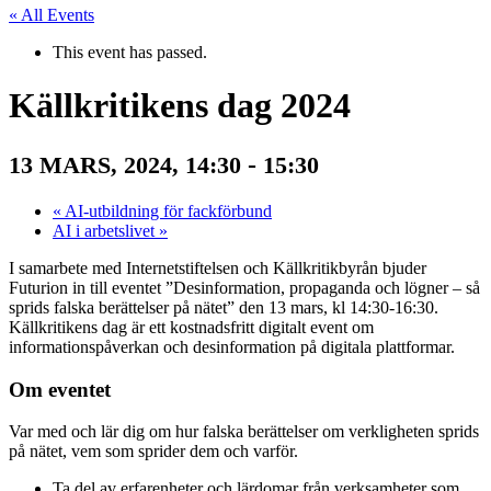
« All Events
This event has passed.
Källkritikens dag 2024
-
13 MARS, 2024, 14:30
15:30
«
AI-utbildning för fackförbund
AI i arbetslivet
»
I samarbete med Internetstiftelsen och Källkritikbyrån bjuder
Futurion in till eventet ”Desinformation, propaganda och lögner – så
sprids falska berättelser på nätet” den 13 mars, kl 14:30-16:30.
Källkritikens dag är ett kostnadsfritt digitalt event om
informationspåverkan och desinformation på digitala plattformar.
Om eventet
Var med och lär dig om hur falska berättelser om verkligheten sprids
på nätet, vem som sprider dem och varför.
Ta del av erfarenheter och lärdomar från verksamheter som