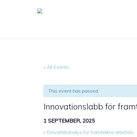
Skip
to
main
content
« All Events
This event has passed.
Innovationslabb för framt
1 SEPTEMBER, 2025
«
Omvärldsanalys för framtidens arbetsliv