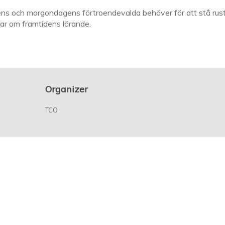
s och morgondagens förtroendevalda behöver för att stå rustad
r om framtidens lärande.
Organizer
TCO