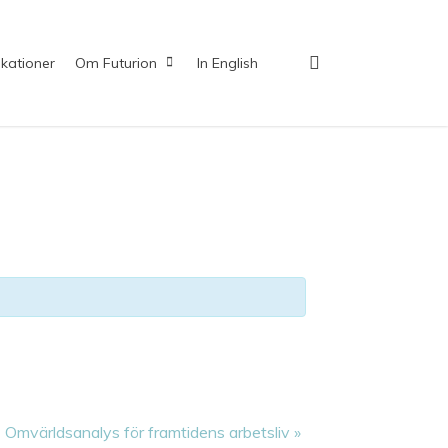
search
ikationer
Om Futurion
In English
Omvärldsanalys för framtidens arbetsliv
»