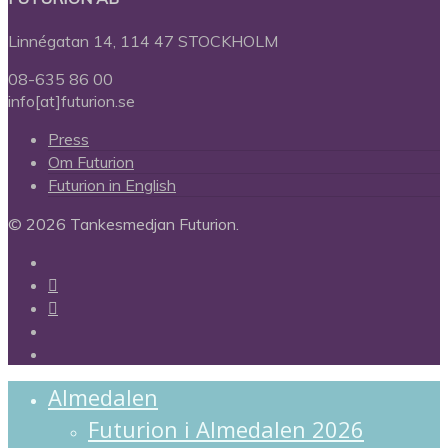
Linnégatan 14, 114 47 STOCKHOLM
08-635 86 00
info[at]futurion.se
Press
Om Futurion
Futurion in English
© 2026 Tankesmedjan Futurion.
twitter
facebook
linkedin
instagram
spotify
Close
Almedalen
Menu
Futurion i Almedalen 2026