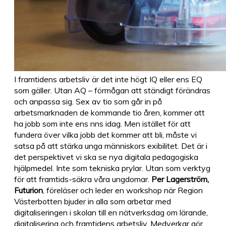
I framtidens arbetsliv är det inte högt IQ eller ens EQ
som gäller. Utan AQ – förmågan att ständigt förändras
och anpassa sig. Sex av tio som går in på
arbetsmarknaden de kommande tio åren, kommer att
ha jobb som inte ens nns idag. Men istället för att
fundera över vilka jobb det kommer att bli, måste vi
satsa på att stärka unga människors exibilitet. Det är i
det perspektivet vi ska se nya digitala pedagogiska
hjälpmedel. Inte som tekniska prylar. Utan som verktyg
för att framtids-säkra våra ungdomar.
Per Lagerström,
Futurion
, föreläser och leder en workshop när Region
Västerbotten bjuder in alla som arbetar med
digitaliseringen i skolan till en nätverksdag om lärande,
digitalisering och framtidens arbetsliv. Medverkar gör