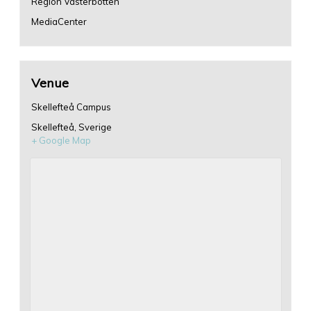
Region Västerbotten
MediaCenter
Venue
Skellefteå Campus
Skellefteå
,
Sverige
+ Google Map