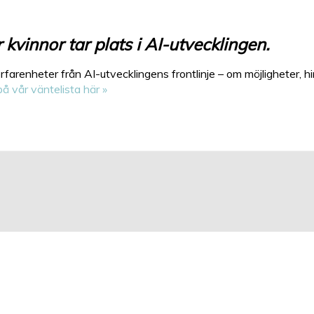
 kvinnor tar plats i AI-utvecklingen
.
farenheter från AI-utvecklingens frontlinje – om möjligheter, h
på vår väntelista här »