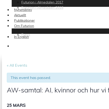
Futurion i Almedalen 2017
Futurion i Almedalen 2018
Nyhetsbrev
Aktuellt
Publikationer
Om Futurion
Press
In English
search
« All Events
This event has passed.
AW-samtal: AI, kvinnor och hur vi
25 MARS