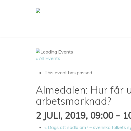
Skip
to
main
content
« All Events
This event has passed.
Almedalen: Hur får 
arbetsmarknad?
-
2 JULI, 2019, 09:00
1
«
Dags att sadla om? – svenska folkets sy