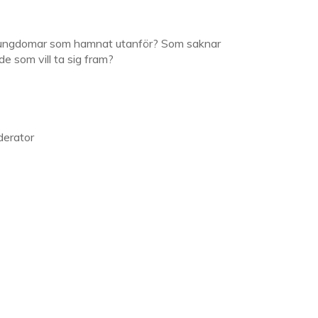
i de ungdomar som hamnat utanför? Som saknar
e som vill ta sig fram?
derator