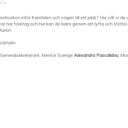
n?​
»
 motivation inför framtiden och vägen till ett jobb? Hur når v
var har företag och hur kan de bidra genom att lyfta och stötta d
uturion
ockholm
, Generalsekreterare, Mentor Sverige
Alexandra Pascalidou
, Mo