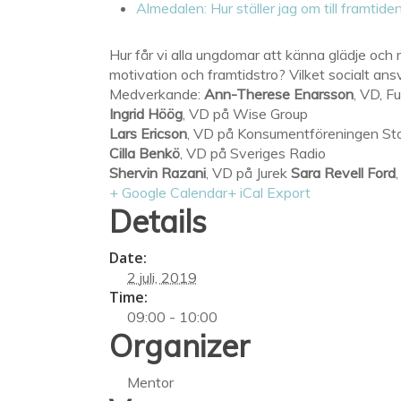
Almedalen: Hur ställer jag om till framtide
Hur får vi alla ungdomar att känna glädje och
motivation och framtidstro? Vilket socialt ans
Medverkande:
Ann-Therese Enarsson
, VD, F
Ingrid Höög
, VD på Wise Group
Lars Ericson
, VD på Konsumentföreningen St
Cilla Benkö
, VD på Sveriges Radio
Shervin Razani
, VD på Jurek
Sara Revell Ford
+ Google Calendar
+ iCal Export
Details
Date:
2 juli, 2019
Time:
09:00 - 10:00
Organizer
Mentor