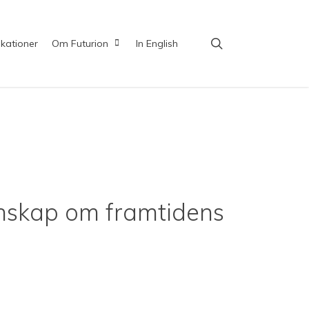
search
ikationer
Om Futurion
In English
unskap om framtidens