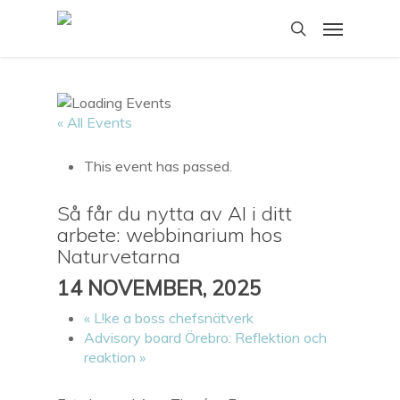
Skip
Menu
to
search
main
content
« All Events
This event has passed.
Så får du nytta av AI i ditt
arbete: webbinarium hos
Naturvetarna
14 NOVEMBER, 2025
«
L!ke a boss chefsnätverk
Advisory board Örebro: Reflektion och
reaktion
»