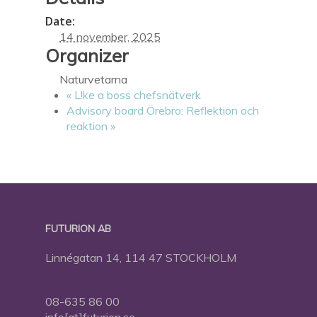
Date:
14 november, 2025
Organizer
Naturvetarna
«
L!ke a boss chefsnätverk
Advisory board Örebro: Reflektion och
reaktion
»
FUTURION AB
Linnégatan 14, 114 47 STOCKHOLM
08-635 86 00