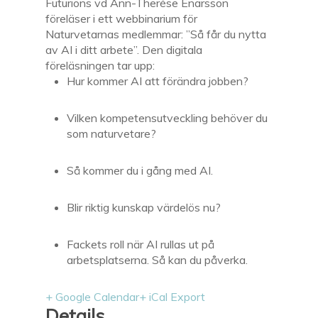
Futurions vd Ann-Therése Enarsson
föreläser i ett webbinarium för
Naturvetarnas medlemmar: ”Så får du nytta
av AI i ditt arbete”. Den digitala
föreläsningen tar upp:
Hur kommer AI att förändra jobben?
Vilken kompetensutveckling behöver du
som naturvetare?
Så kommer du i gång med AI.
Blir riktig kunskap värdelös nu?
Fackets roll när AI rullas ut på
arbetsplatserna. Så kan du påverka.
+ Google Calendar
+ iCal Export
Details