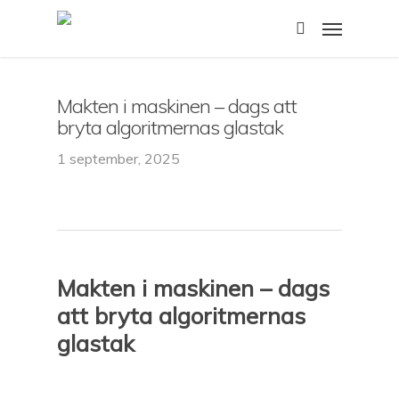
Skip
Menu
to
search
main
content
Makten i maskinen – dags att
bryta algoritmernas glastak
1 september, 2025
Makten i maskinen – dags
att bryta algoritmernas
glastak