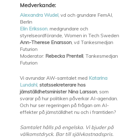
Medverkande:
Alexandra Wudel
, vd och grundare FemAI,
Berlin
Elin Eriksson
,
medgrundare och
styrelseordförande, Women in Tech Sweden
Ann-Therese Enarsson
, vd Tankesmedjan
Futurion
Moderator:
Rebecka Prentell
, Tankesmedjan
Futurion
Vi avrundar AW-samtalet med
Katarina
Lundahl
,
statssekreterare hos
jämställdhetsminister Nina Larsson
, som
svarar på hur politiken påverkar AI-agendan.
Och hur ser regeringen på frågan om AI-
effekter på jämställdhet nu och i framtiden?
Samtalet hålls på engelska. Vi bjuder på
välkomstdryck. Bar till självkostnadspris.