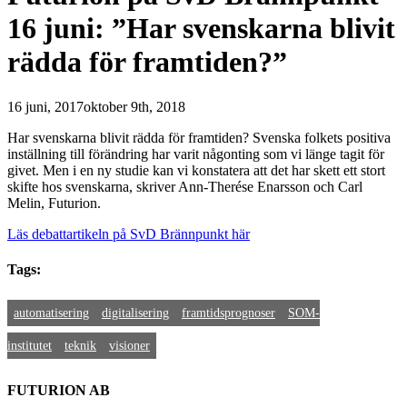
16 juni: ”Har svenskarna blivit
rädda för framtiden?”
16 juni, 2017
oktober 9th, 2018
Har svenskarna blivit rädda för framtiden? Svenska folkets positiva
inställning till förändring har varit någonting som vi länge tagit för
givet. Men i en ny studie kan vi konstatera att det har skett ett stort
skifte hos svenskarna, skriver Ann-Therése Enarsson och Carl
Melin, Futurion.
Läs debattartikeln på SvD Brännpunkt här
Tags:
automatisering
digitalisering
framtidsprognoser
SOM-
institutet
teknik
visioner
FUTURION AB