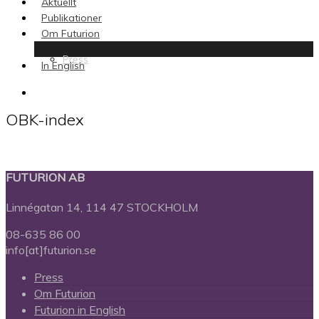
Aktuellt
Publikationer
Om Futurion
Press
In English
search
OBK-index
FUTURION AB
Linnégatan 14, 114 47 STOCKHOLM
08-635 86 00
info[at]futurion.se
Press
Om Futurion
Futurion in English