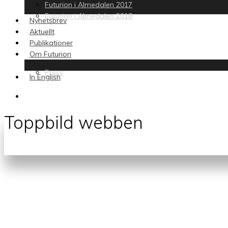
Futurion i Almedalen 2017
Futurion i Almedalen 2018
Nyhetsbrev
Aktuellt
Publikationer
Om Futurion
Press
In English
search
Toppbild webben