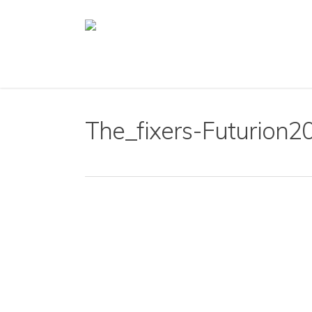
Skip
to
main
content
The_fixers-Futurion2