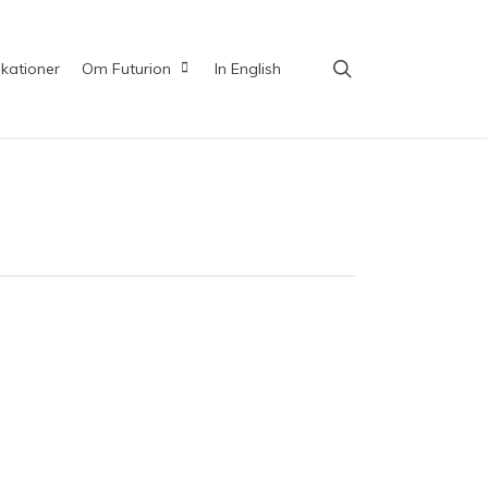
search
ikationer
Om Futurion
In English