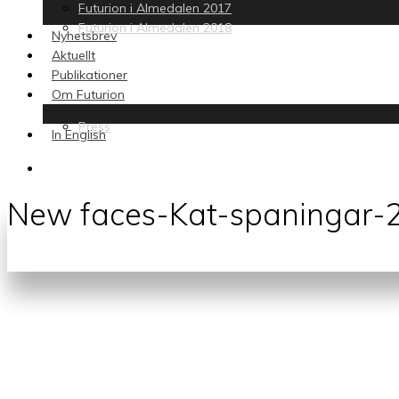
Futurion i Almedalen 2017
Futurion i Almedalen 2018
Nyhetsbrev
Aktuellt
Publikationer
Om Futurion
Press
In English
search
New faces-Kat-spaningar