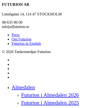
FUTURION AB
Linnégatan 14, 114 47 STOCKHOLM
08-635 86 00
info[at]futurion.se
Press
Om Futurion
Futurion in English
© 2026 Tankesmedjan Futurion.
twitter
facebook
linkedin
instagram
spotify
Close
Almedalen
Menu
Futurion i Almedalen 2026
Futurion i Almedalen 2025