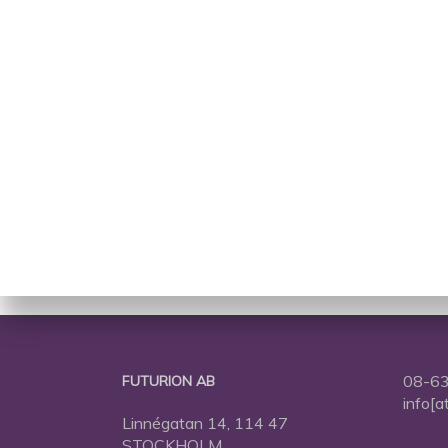
08-63
FUTURION AB
info[a
Linnégatan 14, 114 47
STOCKHOLM