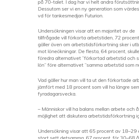
på 70-talet. I dag har vi helt andra förutsätt
Dessutom ser vi en ny generation som värdesä
vd för tankesmedjan Futurion.
Undersökningen visar att en majoritet av de
tillfrågade vill förkorta arbetstiden, 72 procen
gäller även om arbetstidsförkortning sker i ut
mot löneökningar. De flesta, 64 procent, skull
föredra alternativet ”förkortad arbetstid oc
lön” före alternativet ”samma arbetstid som n
Vad gäller hur man vill ta ut den förkortade ar
jämfört med 18 procent som vill ha längre se
fyradagarsvecka.
– Människor vill ha balans mellan arbete och 
möjlighet att diskutera arbetstidsförkortning
Undersökning visar att 65 procent av 18–29 åri
stort sett detsamma, 67 procent, för 30–68 år