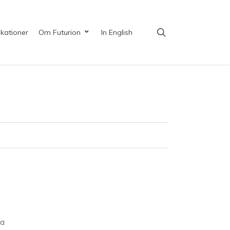
search
ikationer
Om Futurion
In English
ka