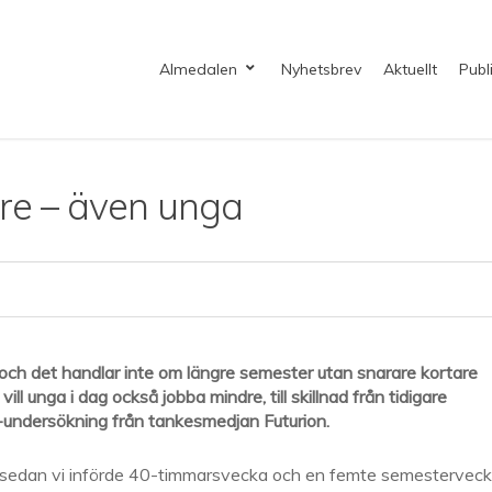
Almedalen
Nyhetsbrev
Aktuellt
Publ
dre – även unga
d och det handlar inte om längre semester utan snarare kortare
l unga i dag också jobba mindre, till skillnad från tidigare
undersökning från tankesmedjan Futurion.
en sedan vi införde 40-timmarsvecka och en femte semestervec