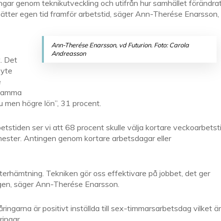
ningar genom teknikutveckling och utifrån hur samhället förändrat
tter egen tid framför arbetstid, säger Ann-Therése Enarsson,
Ann-Therése Enarsson, vd Futurion. Foto: Carola
Andreasson
t. Det
byte
e
h samma
u men högre lön”, 31 procent.
betstiden ser vi att 68 procent skulle välja kortare veckoarbetsti
mester. Antingen genom kortare arbetsdagar eller
återhämtning. Tekniken gör oss effektivare på jobbet, det ger
 igen, säger Ann-Therése Enarsson.
ngarna är positivt inställda till sex-timmarsarbetsdag vilket är
ingar.