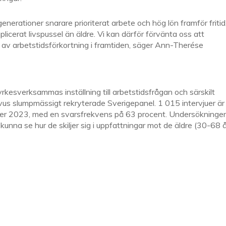
nerationer snarare prioriterat arbete och hög lön framför fritid
icerat livspussel än äldre. Vi kan därför förvänta oss att
av arbetstidsförkortning i framtiden, säger Ann-Therése
kesverksammas inställning till arbetstidsfrågan och särskilt
ovus slumpmässigt rekryterade Sverigepanel. 1 015 intervjuer är
er 2023, med en svarsfrekvens på 63 procent. Undersökninge
kunna se hur de skiljer sig i uppfattningar mot de äldre (30-68 å