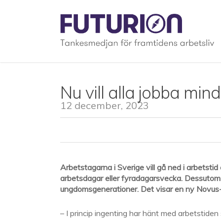
Skip
to
main
content
Nu vill alla jobba min
12 december, 2023
Arbetstagarna i Sverige vill gå ned i arbetsti
arbetsdagar eller fyradagarsvecka. Dessutom vil
ungdomsgenerationer. Det visar en ny Novus-
– I princip ingenting har hänt med arbetstid