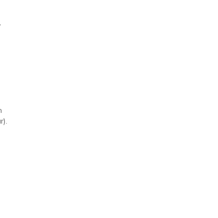
,
n
r).