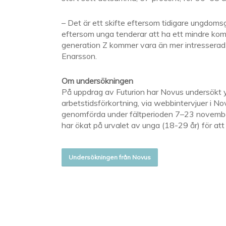
– Det är ett skifte eftersom tidigare ungdomsge
eftersom unga tenderar att ha ett mindre kompl
generation Z kommer vara än mer intresserad 
Enarsson.
Om undersökningen
På uppdrag av Futurion har Novus undersökt yr
arbetstidsförkortning, via webbintervjuer i N
genomförda under fältperioden 7–23 novemb
har ökat på urvalet av unga (18-29 år) för att 
Undersökningen från Novus