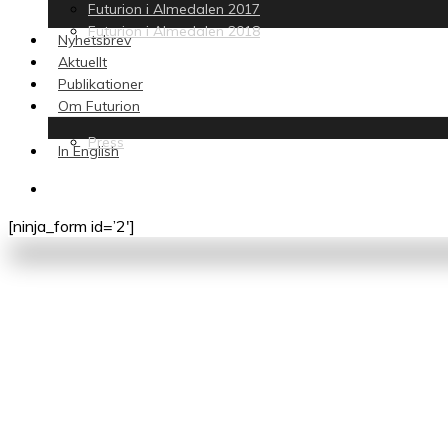
Futurion i Almedalen 2017
Futurion i Almedalen 2018
Nyhetsbrev
Aktuellt
Publikationer
Om Futurion
Press
In English
search
[ninja_form id=’2′]