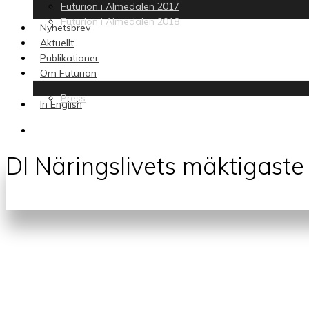
Futurion i Almedalen 2017
Futurion i Almedalen 2018
Nyhetsbrev
Aktuellt
Publikationer
Om Futurion
Press
In English
search
DI Näringslivets mäktigaste