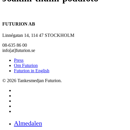
FUTURION AB
Linnégatan 14, 114 47 STOCKHOLM
08-635 86 00
info[at]futurion.se
Press
Om Futurion
Futurion in English
© 2026 Tankesmedjan Futurion.
twitter
facebook
linkedin
instagram
spotify
Close
Almedalen
Menu