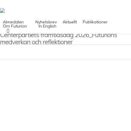
Skip
to
main
content
Almedalen
Nyhetsbrev
Aktuellt
Publikationer
Om Futurion
In English
search
Centerpartiets framtidsdag 2026_Futurions
medverkan och reflektioner