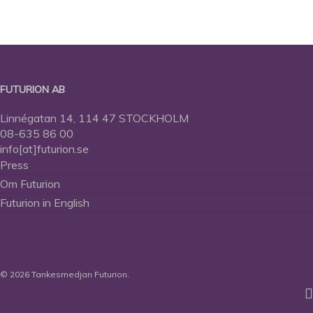
FUTURION AB
Linnégatan 14, 114 47 STOCKHOLM
08-635 86 00
info[at]futurion.se
Press
Om Futurion
Futurion in English
© 2026 Tankesmedjan Futurion.
twitter
facebook
linkedin
inst
sp