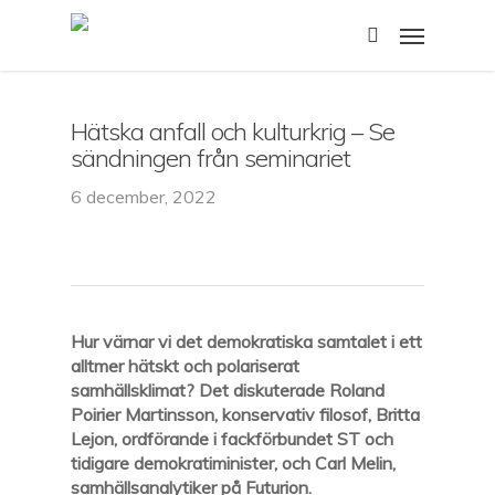
Skip
Menu
to
search
main
content
Hätska anfall och kulturkrig – Se
sändningen från seminariet
6 december, 2022
Hur värnar vi det demokratiska samtalet i ett
alltmer hätskt och polariserat
samhällsklimat?
Det diskuterade Roland
Poirier Martinsson, konservativ filosof, Britta
Lejon, ordförande i fackförbundet ST och
tidigare demokratiminister, och Carl Melin,
samhällsanalytiker på Futurion.