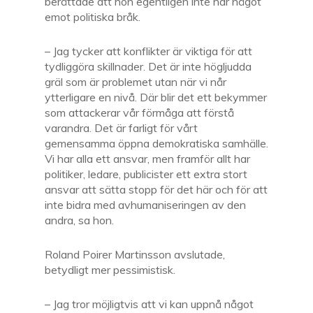
berättade att hon egentligen inte har något
emot politiska bråk.
– Jag tycker att konflikter är viktiga för att
tydliggöra skillnader. Det är inte högljudda
gräl som är problemet utan när vi når
ytterligare en nivå. Där blir det ett bekymmer
som attackerar vår förmåga att förstå
varandra. Det är farligt för vårt
gemensamma öppna demokratiska samhälle.
Vi har alla ett ansvar, men framför allt har
politiker, ledare, publicister ett extra stort
ansvar att sätta stopp för det här och för att
inte bidra med avhumaniseringen av den
andra, sa hon.
Roland Poirer Martinsson avslutade,
betydligt mer pessimistisk.
– Jag tror möjligtvis att vi kan uppnå något