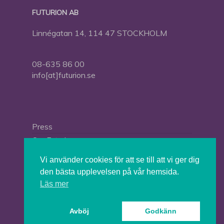
FUTURION AB
Linnégatan 14, 114 47 STOCKHOLM
08-635 86 00
info[at]futurion.se
Press
Om Futurion
Futurion in English
Vi använder cookies för att se till att vi ger dig
den bästa upplevelsen på vår hemsida.
Läs mer
© 2026 Tankesmedjan Futurion.
Avböj
Godkänn