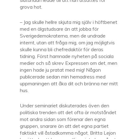
slutändan ledde till att han utsattes för
grova hot.
– Jag skulle hellre skjuta mig själv i höftbenet
med en älgstudsare än att jobba för
Sverigedemokraterna, men de undrade
internt, utan att fråga mig, om jag möjligtvis
skulle kunna bli chefredaktör för deras
tidning. Först hamnade nyheten på sociala
medier och så skrev Expressen om det, men
ingen hade ju pratat med mig! Någon
publicerade sedan min hemadress med
uppmaningen att åka dit och bränna ner mitt
hus.
Under seminariet diskuterades även den
politiska trenden att det ofta är motståndet
mot andra sidan som förenar den egna
gruppen, snarare än att det egna partiet
faktiskt vill åstadkomma något. Britta Lejon