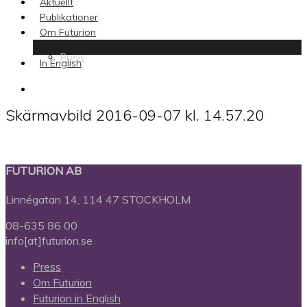
Aktuellt
Publikationer
Om Futurion
Press
In English
search
Skärmavbild 2016-09-07 kl. 14.57.20
FUTURION AB
Linnégatan 14, 114 47 STOCKHOLM
08-635 86 00
info[at]futurion.se
Press
Om Futurion
Futurion in English