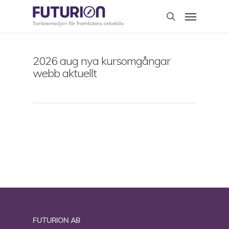
Skip
Menu
to
search
main
content
2026 aug nya kursomgångar
webb aktuellt
FUTURION AB