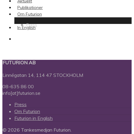
Aktuellt
Publikationer
Om Futurion
Press
In English
search
FUTURION AB
Linnégatan 14, 114 47 STOCKHOLM
08-635 86 00
info[at]futurion.se
Press
Om Futurion
Futurion in English
© 2026 Tankesmedjan Futurion.