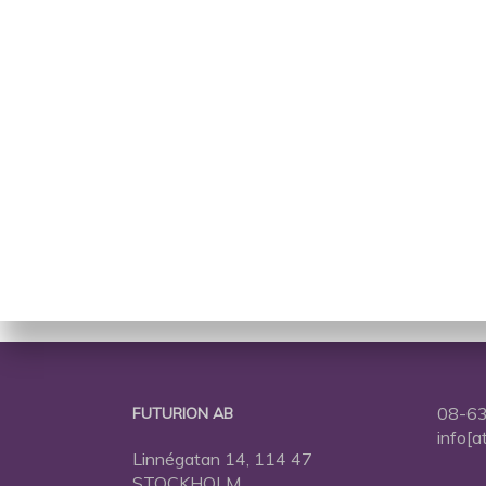
08-63
FUTURION AB
info[a
Linnégatan 14, 114 47
STOCKHOLM