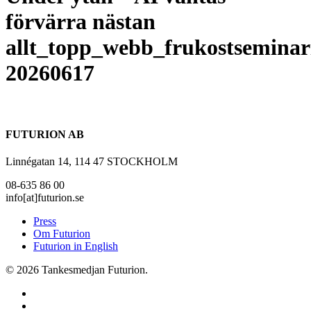
förvärra nästan
allt_topp_webb_frukostsemina
20260617
FUTURION AB
Linnégatan 14, 114 47 STOCKHOLM
08-635 86 00
info[at]futurion.se
Press
Om Futurion
Futurion in English
© 2026 Tankesmedjan Futurion.
twitter
facebook