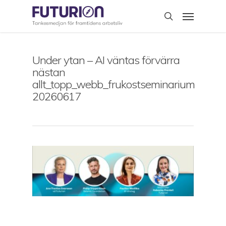
Skip
Menu
to
search
main
content
Under ytan – AI väntas förvärra
nästan
allt_topp_webb_frukostseminarium
20260617