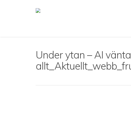
Skip
to
main
content
Under ytan – AI vänta
allt_Aktuellt_webb_f