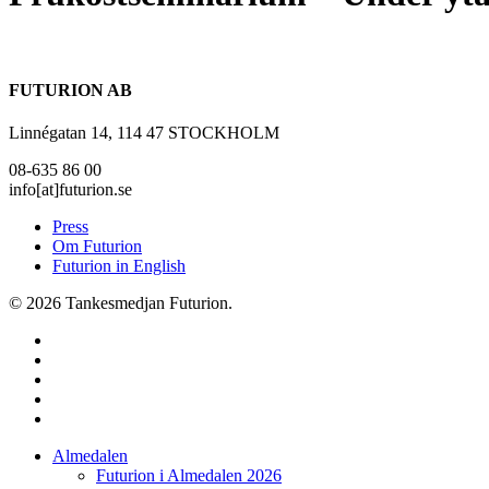
FUTURION AB
Linnégatan 14, 114 47 STOCKHOLM
08-635 86 00
info[at]futurion.se
Press
Om Futurion
Futurion in English
© 2026 Tankesmedjan Futurion.
twitter
facebook
linkedin
instagram
spotify
Close
Almedalen
Menu
Futurion i Almedalen 2026