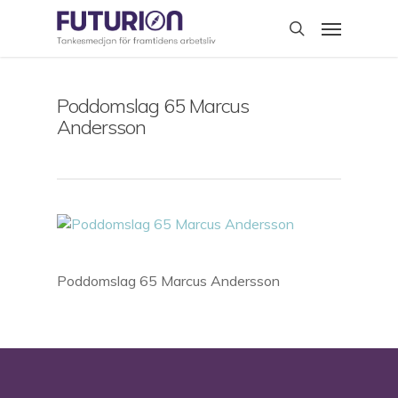
Skip
Menu
to
search
main
content
Poddomslag 65 Marcus
Andersson
Poddomslag 65 Marcus Andersson