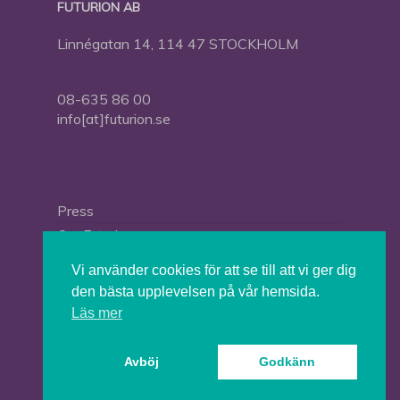
FUTURION AB
Linnégatan 14, 114 47 STOCKHOLM
08-635 86 00
info[at]futurion.se
Press
Om Futurion
Futurion in English
Vi använder cookies för att se till att vi ger dig
den bästa upplevelsen på vår hemsida.
Läs mer
© 2026 Tankesmedjan Futurion.
Avböj
Godkänn
twitter
facebook
linkedin
instagram
spotify