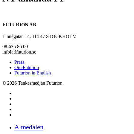
FUTURION AB
Linnégatan 14, 114 47 STOCKHOLM
08-635 86 00
info[at]futurion.se
Press
Om Futurion
Futurion in English
© 2026 Tankesmedjan Futurion.
twitter
facebook
linkedin
instagram
spotify
Close
Almedalen
Menu