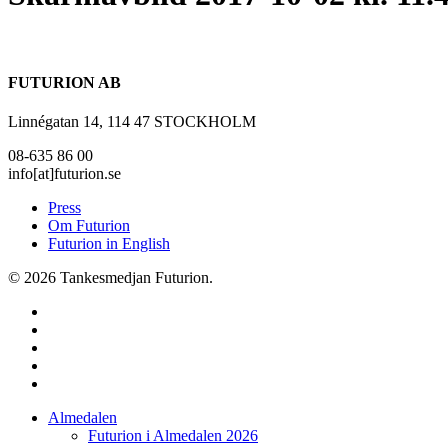
FUTURION AB
Linnégatan 14, 114 47 STOCKHOLM
08-635 86 00
info[at]futurion.se
Press
Om Futurion
Futurion in English
© 2026 Tankesmedjan Futurion.
twitter
facebook
linkedin
instagram
spotify
Close
Almedalen
Menu
Futurion i Almedalen 2026