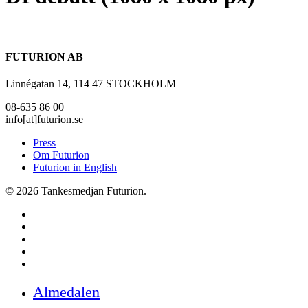
FUTURION AB
Linnégatan 14, 114 47 STOCKHOLM
08-635 86 00
info[at]futurion.se
Press
Om Futurion
Futurion in English
© 2026 Tankesmedjan Futurion.
twitter
facebook
linkedin
instagram
spotify
Close
Almedalen
Menu