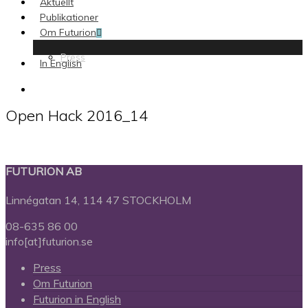
Aktuellt
Publikationer
Om Futurion
Press
In English
search
Open Hack 2016_14
FUTURION AB
Linnégatan 14, 114 47 STOCKHOLM
08-635 86 00
info[at]futurion.se
Press
Om Futurion
Futurion in English